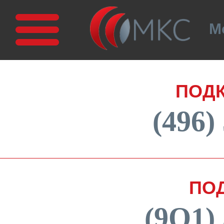
М
ПОД
(496)
ПО
(9О1)